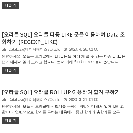
용량 확인하기 귀찮아서..이참에 각 서버들의 용량을 확인하는 모니터링 프
더 읽기
로그램을 만들면서 작성한 SQL문으로 저도 구글링을 하면서 구현한 것이
고, 향후에 또 쓸 일이 있으면 참고하려고 포스팅 하게 되었습니다. 바로
SQL문을 작성해서 TableSpace 용량을 확인해 보도록 하겠습니다.
TableSpace 용량 확인 SQL 문
[오라클 SQL] 오라클 다중 LIKE 문을 이용하여 Data 조
회하기 (REGEXP_LIKE)
Database(데이터베이스)/Oracle
2020. 4. 28. 01:00
안녕하세요. 오늘은 오라클에서 LIKE 문을 여러 개 쓸 수 있는 다중 LIKE 문
법에 대해서 알아 보려고 합니다. 먼저 아래 Student 테이블이 있습니다.
STUDENT 테이블 여기서 다중 LIKE 구문인 REGEXP_LIKE 구문을 이용하
더 읽기
여 Name 이 “양준일”, “범범” , “JO” 라는 이름을 가진 사람을 조회해 보도록
하겠습니다. SQL 구문
[오라클 SQL] 오라클 ROLLUP 이용하여 합계 구하기
Database(데이터베이스)/Oracle
2020. 3. 31. 01:00
안녕하세요. 오늘은 오라클에서 합계를 구하는 방법에 대해서 알아 보려고
합니다. 일반적으로 합계를 구하는 내용에서 중간 합계와 총합계를 요구할
때가 잦은데요. 이럴 때 오라클에서 제공해주는 ROLLUP 구문을 이용하면
더 읽기
쉽게 구할 수 있습니다. 먼저 아래 제가 임시로 만든 EMPLOYEE 테이블이
있고, 다음과 같은 데이터들이 저장되어 있습니다. EMPLOYEE 테이블 이