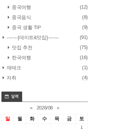
(12)
중국여행
(8)
중국음식
(9)
중국 생활 TIP
(91)
-------[데이트&맛집]-------
(75)
맛집 추천
(16)
한국여행
(1)
재테크
(4)
자취
달력
«
2026/08
»
일
월
화
수
목
금
토
1