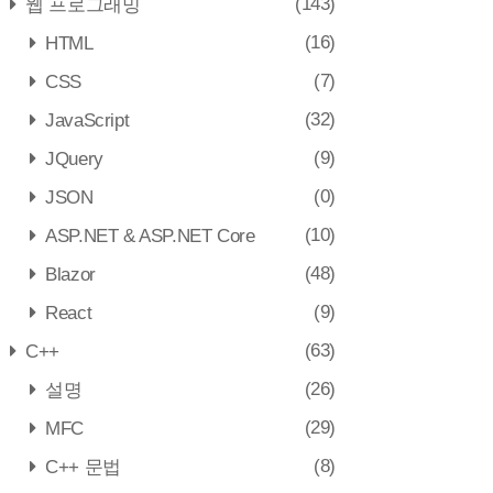
(143)
웹 프로그래밍
(16)
HTML
(7)
CSS
(32)
JavaScript
(9)
JQuery
(0)
JSON
(10)
ASP.NET & ASP.NET Core
(48)
Blazor
(9)
React
(63)
C++
(26)
설명
(29)
MFC
(8)
C++ 문법