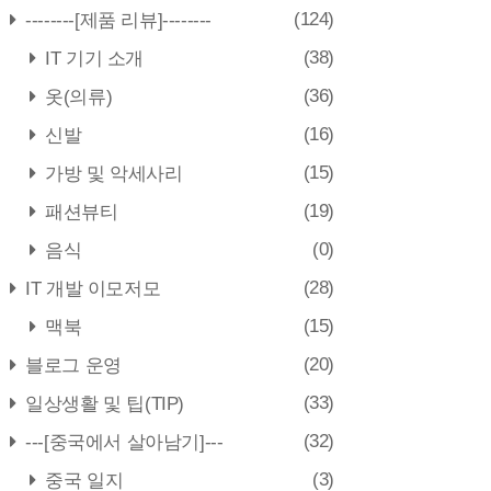
(124)
--------[제품 리뷰]--------
(38)
IT 기기 소개
(36)
옷(의류)
(16)
신발
(15)
가방 및 악세사리
(19)
패션뷰티
(0)
음식
(28)
IT 개발 이모저모
(15)
맥북
(20)
블로그 운영
(33)
일상생활 및 팁(TIP)
(32)
---[중국에서 살아남기]---
(3)
중국 일지