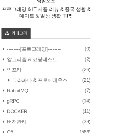
범범조조
프로그래밍 & IT 제품 리뷰 & 중국 생활 &
데이트 & 일상 생활 TIP!!
카테고리
(0)
--------[프로그래밍]--------
(2)
알고리즘 & 코딩테스트
(26)
인프라
(21)
그라파나 & 프로메테우스
(7)
RabbitMQ
(14)
gRPC
(11)
DOCKER
(39)
버전관리
(566)
C#